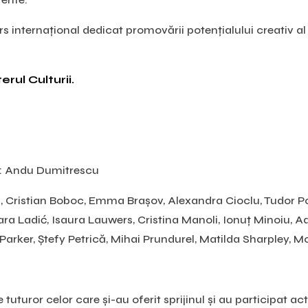
s internațional dedicat promovării potențialului creativ al 
rul Culturii.
o: Andu Dumitrescu
 Cristian Boboc, Emma Brașov, Alexandra Cioclu, Tudor P
ra Ladić, Isaura Lauwers, Cristina Manoli, Ionuț Minoiu, 
arker, Ștefy Petrică, Mihai Prundurel, Matilda Sharpley, M
tuturor celor care și-au oferit sprijinul și au participat act