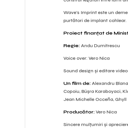
Wave
’
s Imprint este un demer
purtători de implant cohlear.
Proiect finanțat de Ministe
Regie:
Andu Dumitrescu
Voice over: Vero Nica
Sound design și editare vide
Un film de:
Alexandru Blana,
Copoiu, Büşra Karaboyaci, Kla
Jean Michelle Occeña, Ghyll P
Producător:
Vero Nica
Sincere mulțumiri și apreciere 