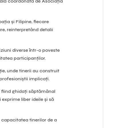
onală coordonată de Asociația
ția și Filipine, fiecare
e, reinterpretând detalii
iziuni diverse într-o poveste
itatea participanților.
ie, unde tinerii au construit
profesioniștii implicați.
i, fiind ghidați săptămânal
 exprime liber ideile și să
capacitatea tinerilor de a