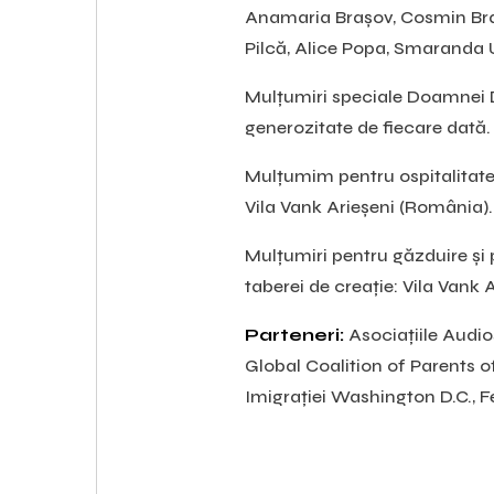
Anamaria Brașov, Cosmin Bra
Pilcă, Alice Popa, Smaranda 
Mulțumiri speciale Doamnei D
generozitate de fiecare dată.
Mulțumim pentru ospitalitate ș
Vila Vank Arieșeni (România).
Mulțumiri pentru găzduire și p
taberei de creație: Vila Vank 
Parteneri:
Asociațiile Audio
Global Coalition of Parents 
Imigrației Washington D.C., F