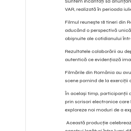
Suntem încântați să anunțăm
VAR, realizată în perioada iul
Filmul reunește 18 tineri din R
aducând o perspectivă unică as
obișnuite ale cotidianului înt
Rezultatele colaborării au dep
autentică ce evidențiază imagin
Filmările din România au avut 
scene pornind de la exerciții d
În același timp, participanții 
prin scrisori electronice care 
exploreze noi moduri de a exp
Această producție celebrează
construi legături între lumi dif