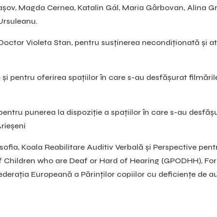
șov, Magda Cernea, Katalin Gál, Maria Gârbovan, Alina Gr
Ursuleanu.
octor Violeta Stan, pentru susținerea necondiționată și a
i pentru oferirea spațiilor în care s-au desfășurat filmările
entru punerea la dispoziție a spațiilor în care s-au desfășu
Arieșeni
sofia, Koala Reabilitare Auditiv Verbală și Perspective pen
of Children who are Deaf or Hard of Hearing (GPODHH), Fo
ederația Europeană a Părinților copiilor cu deficiențe de 