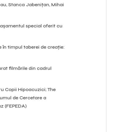
au, Stanca Jabenițan, Mihai
tașamentul special oferit cu
 în timpul taberei de creație:
rat filmările din cadrul
tru Copii Hipoacuzici; The
rumul de Cercetare a
auz (FEPEDA)