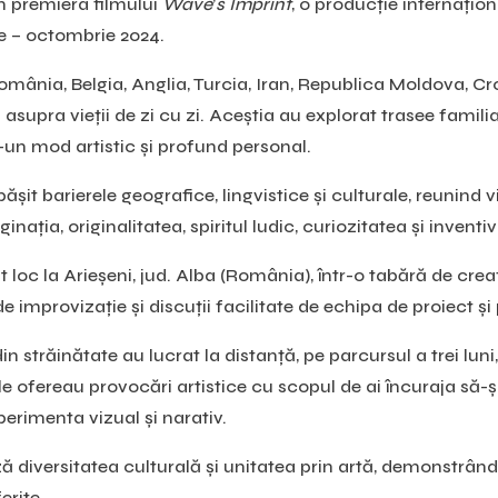
 premiera filmului
Wave
’
s Imprint
, o producție internați
ie – octombrie 2024.
omânia, Belgia, Anglia, Turcia, Iran, Republica Moldova, Croa
upra vieții de zi cu zi. Aceștia au explorat trasee familiar
r-un mod artistic și profund personal.
ășit barierele geografice, lingvistice și culturale, reunind v
ația, originalitatea, spiritul ludic, curiozitatea și inventiv
loc la Arieșeni, jud. Alba (România), într-o tabără de creaț
e improvizație și discuții facilitate de echipa de proiect și 
din străinătate au lucrat la distanță, pe parcursul a trei lun
le ofereau provocări artistice cu scopul de ai încuraja să-și
erimenta vizual și narativ.
 diversitatea culturală și unitatea prin artă, demonstrând 
erite.