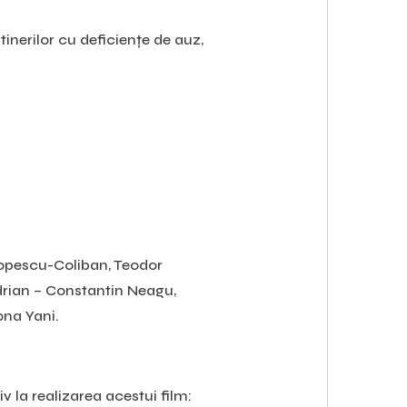
tinerilor cu deficiențe de auz,
opescu-Coliban, Teodor
Adrian – Constantin Neagu,
ona Yani.
iv la realizarea acestui film: