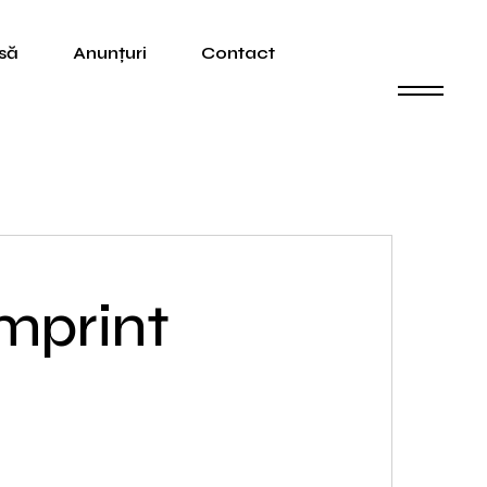
să
Anunțuri
Contact
mprint